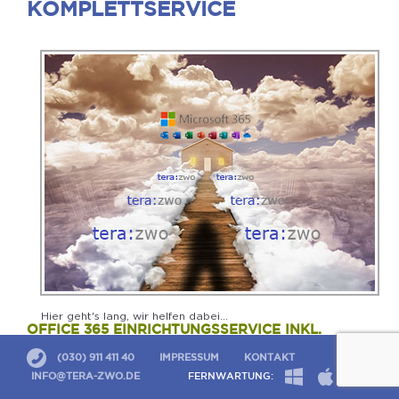
KOMPLETTSERVICE
Hier geht's lang, wir helfen dabei...
OFFICE 365 EINRICHTUNGSSERVICE INKL.
LIZENZBESTELLUNG AUS EINER HAND
(030) 911 411 40
IMPRESSUM
KONTAKT
Bei uns können Sie Microsoft 365 Lizenzen
INFO@TERA-ZWO.DE
FERNWARTUNG:
bestellen, und wir richten die gesamte Umgebung,